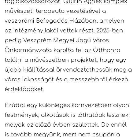
foglalkozássorozat Quirin Ágnes komplex
művészeti terapeuta vezetésével a
veszprémi Befogadás Házában, amelyen
az intézmény lakói vettek részt. 2025-ben
pedig Veszprém Megyei Jogú Város
Önkormányzata karolta fel az Otthonra
találni a művészetben projektet, hogy egy
újabb kiállítással örvendeztethessük meg a
város lakosságát és a messzebbről érkező
érdeklődőket.
Ezúttal egy különleges környezetben olyan
festmények, alkotások is láthatóak lesznek,
melyek az előző évben születtek. De ennél
is tovább megyünk, mert nem csupán a