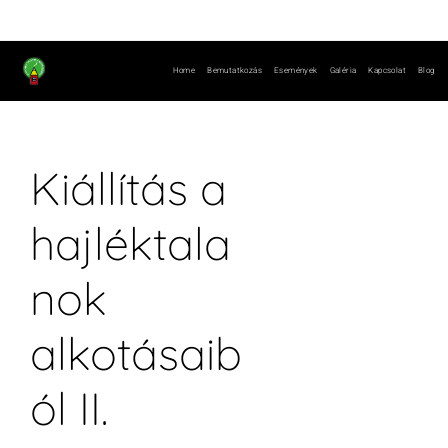
Home
Bemutatkozás
Események
Galéria​
Kapcsolat
Blog
Kiállítás a
hajléktala
nok
alkotásaib
ól II.